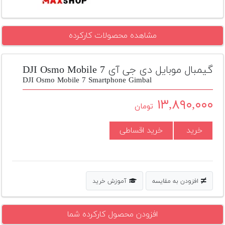
تجهیزات
مکث
مشاهده محصولات کارکرده
پلاس
افزودن
گیمبال موبایل دی جی آی DJI Osmo Mobile 7
محصول
DJI Osmo Mobile 7 Smartphone Gimbal
دست
دوم
۱۳,۸۹۰,۰۰۰
تومان
لیست
قیمت
خرید
خرید اقساطی
دوربین
بله
افزودن به مقایسه
آموزش خرید
افزودن محصول کارکرده شما