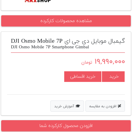
تجهیزات
مکث
مشاهده محصولات کارکرده
پلاس
افزودن
گیمبال موبایل دی جی ای DJI Osmo Mobile 7P
محصول
DJI Osmo Mobile 7P Smartphone Gimbal
دست
دوم
۱۹,۹۹۰,۰۰۰
تومان
لیست
قیمت
خرید
خرید اقساطی
دوربین
بله
افزودن به مقایسه
آموزش خرید
افزودن محصول کارکرده شما