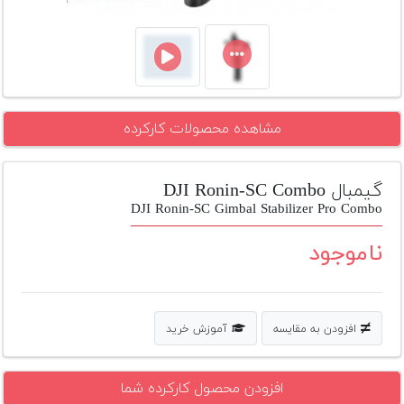
تجهیزات
مکث
پلاس
افزودن
مشاهده محصولات کارکرده
محصول
دست
دوم
گیمبال DJI Ronin-SC Combo
لیست
DJI Ronin-SC Gimbal Stabilizer Pro Combo
قیمت
دوربین
ناموجود
بله
افزودن به مقایسه
آموزش خرید
افزودن محصول کارکرده شما