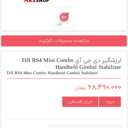
تجهیزات
مکث
پلاس
افزودن
مشاهده محصولات کارکرده
محصول
دست
دوم
لرزشگیر دی جی آی DJI RS4 Mini Combo
لیست
Handheld Gimbal Stabilizer
قیمت
DJI RS4 Mini Combo Handheld Gimbal Stabilizer
دوربین
۶۸,۴۹۰,۰۰۰
تومان
بله
خرید
خرید اقساطی