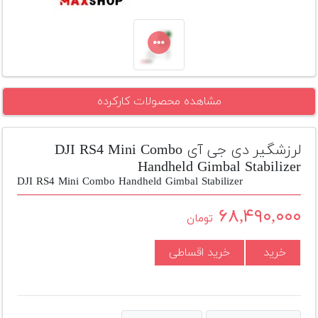
تجهیزات
مکث
پلاس
افزودن
مشاهده محصولات کارکرده
محصول
دست
دوم
لرزشگیر دی جی آی DJI RS4 Mini Combo
لیست
Handheld Gimbal Stabilizer
قیمت
DJI RS4 Mini Combo Handheld Gimbal Stabilizer
دوربین
۶۸,۴۹۰,۰۰۰
تومان
بله
خرید
خرید اقساطی