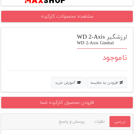
تجهیزات
مشاهده محصولات کارکرده
مکث
پلاس
لرزشگیر WD 2-Axis
افزودن
محصول
WD 2-Axis Gimbal
دست
دوم
ناموجود
لیست
قیمت
دوربین
افزودن به مقایسه
آموزش خرید
بله
افزودن محصول کارکرده شما
بررسی
نظرات
پرسش و پاسخ