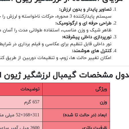
تصاویر پایدار و بدون لرزش:
سیستم پایدارکننده 3 محوره، حرکات ناخواسته و لرزش را خنثی می کند.
طراحی حرفه ای و ارگونومیک:
ظاهر شیک و وزن مناسب، استفاده طولانی مدت را آسان م
نورپردازی داخلی پیشرفته:
نور داخلی قابل تنظیم برای عکاسی و فیلم برداری در شرای
کنترل های هوشمند:
امکان تغییر حالت ها، زوم، و تنظیمات دوربین از طریق کن
ول مشخصات گیمبال لرزشگیر ژیون اسموت 
ویژگی
توضیحات
وزن
657 گرم
ابعاد (در حالت تا شده)
311×168×52 میلی متر
ظرفیت باتری
2600 میلی آمپر ساعت