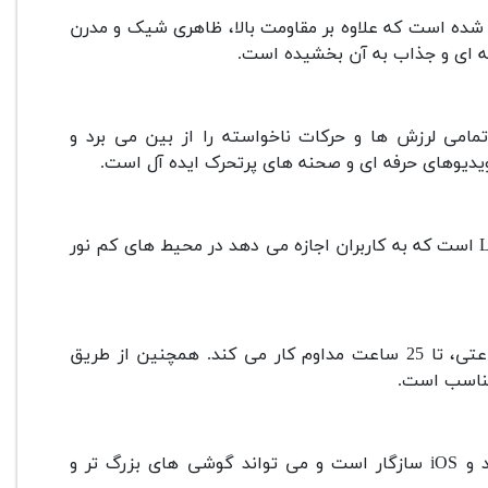
ز مواد باکیفیت ساخته شده است که علاوه بر مقاومت بالا، ظاهری شیک و مدرن
محوره گیمبال لرزشگیر ژیون اسموت 5S مشکی، تمامی لرزش ها و حرکات ناخواسته را از بین می برد و
ویدیوهای حرفه ای و صحنه های پرتحرک ایده آل است.
گیمبال لرزشگیر ژیون اسموت 5S مشکی مجهز به نورپردازی داخلی LED است که به کاربران اجازه می دهد در محیط های کم نور
گیمبال لرزشگیر ژیون اسموت 5S مشکی با باتری 2600 میلی آمپر ساعتی، تا 25 ساعت مداوم کار می کند. همچنین از طریق
گیمبال لرزشگیر ژیون اسموت 5S مشکی با انواع گوشی های اندروید و iOS سازگار است و می تواند گوشی های بزرگ تر و