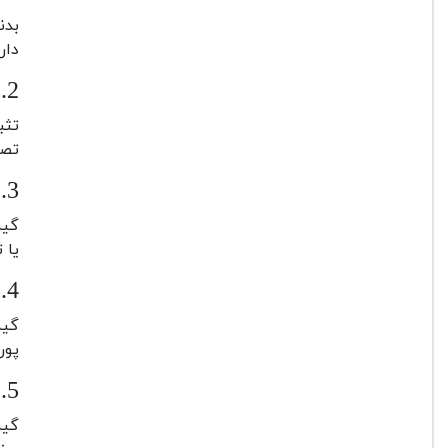
دارد. 
2.
تصا
3.
یا 
4.
پورت USB-C به سرعت شارژ می شود و ب
5.