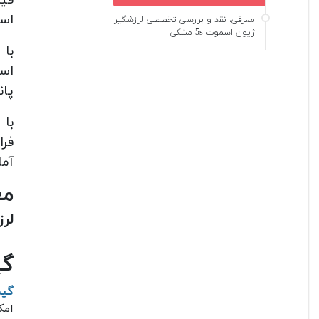
است
معرفی، نقد و بررسی تخصصی لرزشگیر
ژیون اسموت 5s مشکی
است
پان
فرا
آما
مع
لرز
گی
گیمب
امک