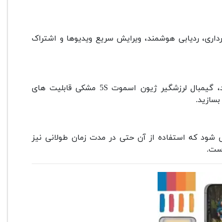
 فیلم برداری، ردیابی هوشمند، ویرایش سریع ویدیوها و اشتراک
از تایم لپس و اسلوموشن گرفته تا حالت پانوراما و ردیابی هوشمند، گیمبال لرزشگیر ژیون اسموت 5S مشکی قابلیت های
بسازید.
رزشگیر ژیون اسموت 5S مشکی باعث می شود که استفاده از آن حتی در مدت زمان طولانی نیز
است.