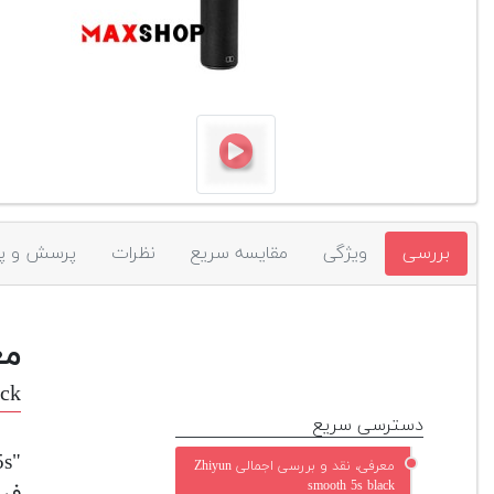
بررسی
ویژگی
مقایسه سریع
نظرات
پرسش و پ
مع
ack
دسترسی سریع
معرفی، نقد و بررسی اجمالی Zhiyun
smooth 5s black
فیل