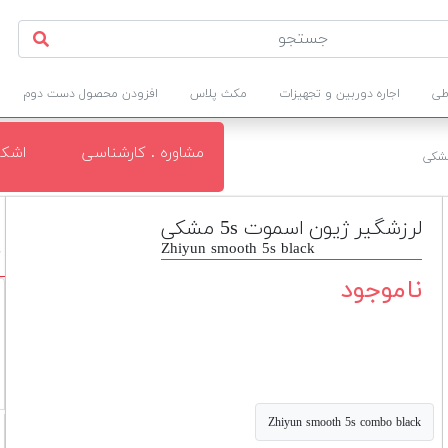
طی
اجاره دوربین و تجهیزات
مکث پلاس
افزودن محصول دست دوم
مشاوره . کارشناسی
اشکا
لرزشگیر ژیون اسموت 5s مشکی
Zhiyun smooth 5s black
د
ناموجود
Zhiyun smooth 5s combo black