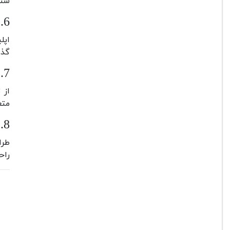
سنگ
6.
گذا
7.
متع
8.
راح