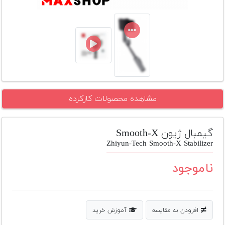
تجهیزات
مکث
پلاس
افزودن
محصول
دست
دوم
مشاهده محصولات کارکرده
لیست
قیمت
گیمبال ژیون Smooth-X
دوربین
Zhiyun-Tech Smooth-X Stabilizer
بله
ناموجود
افزودن به مقایسه
آموزش خرید