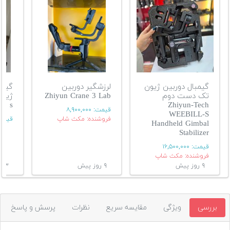
گیمبال دوربین ژیون
لرزشگیر دوربین
گیمب
تک دست دوم
Zhiyun Crane 3 Lab
s
Zhiyun-Tech
قیمت:
۸,۹۰۰,۰۰۰
WEEBILL-S
فروشنده: مکث شاپ
قیمت
Handheld Gimbal
Stabilizer
قیمت:
۱۶,۵۰۰,۰۰۰
فروشنده: مکث شاپ
۹ روز پیش
۹ روز پیش
۱۳ روز پیش
بررسی
ویژگی
مقایسه سریع
نظرات
پرسش و پاسخ