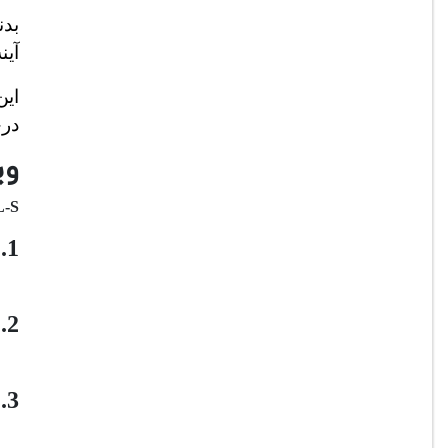
آینه و dslr را روی این م
ای
درج
ویژگ
-S
1. موتورهای ارتقایافته:
2. طراحی دوحالته:
3. عمر باتری بالا: