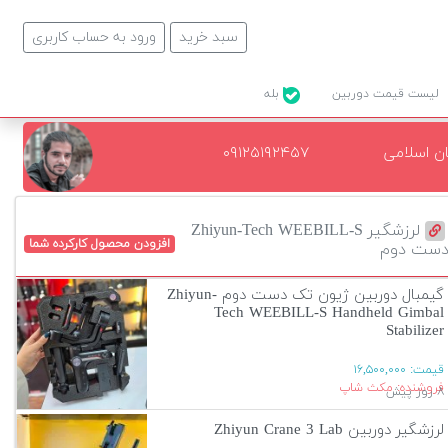
سبد خرید
ورود به حساب کاربری
لیست قیمت دوربین
بله
ن اسلامی
۰۹۱۲۵۱۹۲۴۵۷
لرزشگیر Zhiyun-Tech WEEBILL-S
افزودن محصول کارکرده شما
ست دوم
گیمبال دوربین ژیون تک دست دوم Zhiyun-
Tech WEEBILL-S Handheld Gimbal
Stabilizer
قیمت:
۱۶,۵۰۰,۰۰۰
فروشنده: مکث شاپ
۸ روز پیش
لرزشگیر دوربین Zhiyun Crane 3 Lab