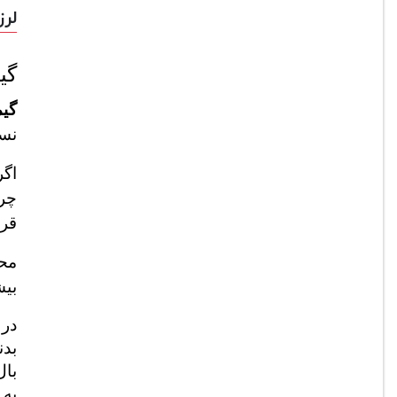
لرزشگیر 
گی
گیمبال
نسب
اگر
چرا ک
قرا
محو
بیش
در ای
بدن
بال
به علاوه نصب 