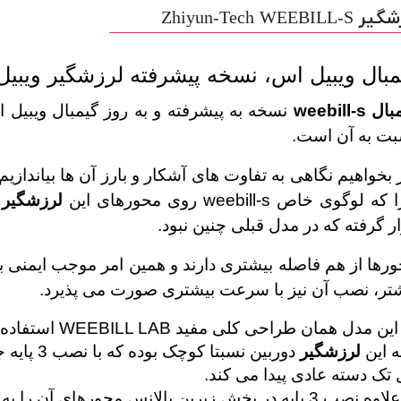
Zhiyun-Tech WEEBILL-S
مبال ویبیل اس، نسخه پیشرفته لرزشگیر ویبی
 weebill-s
نسخه به پیشرفته و به روز گیمبال ویبیل
ت به آن است.
 بخواهیم نگاهی به تفاوت های آشکار و بارز آن ها بیاندازی
ه لوگوی خاص weebill-s روی محورهای این
لرزشگیر
د
ر گرفته که در مدل قبلی چنین نبود.
رها از هم فاصله بیشتری دارند و همین امر موجب ایمنی ب
تر، نصب آن نیز با سرعت بیشتری صورت می پذیرد.
ن مدل همان طراحی کلی مفید WEEBILL LAB استفاده شده است.
ه این 
لرزشگیر
 تک دسته عادی پیدا می کند.
3 پایه در بخش زیرین بالانس محورهای آن را به آسانی ممکن می کند.