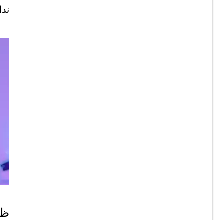
ندا
ظاه