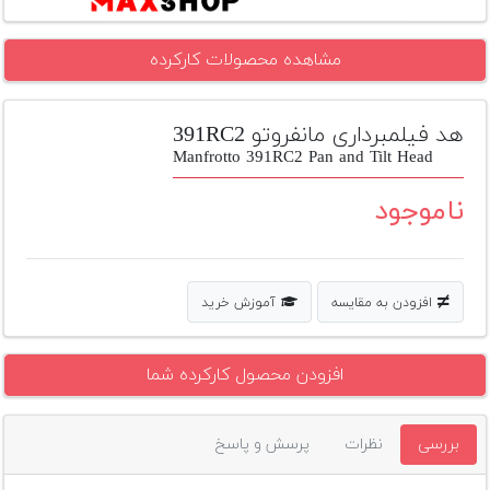
تجهیزات
مشاهده محصولات کارکرده
مکث
پلاس
هد فیلمبرداری مانفروتو 391RC2
افزودن
محصول
Manfrotto 391RC2 Pan and Tilt Head
دست
دوم
ناموجود
لیست
قیمت
دوربین
افزودن به مقایسه
آموزش خرید
بله
افزودن محصول کارکرده شما
بررسی
نظرات
پرسش و پاسخ