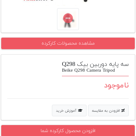
تجهیزات
مکث
پلاس
افزودن
مشاهده محصولات کارکرده
محصول
دست
دوم
سه پایه دوربین بیک Q298
لیست
Beike Q298 Camera Tripod
قیمت
دوربین
ناموجود
بله
افزودن به مقایسه
آموزش خرید
افزودن محصول کارکرده شما