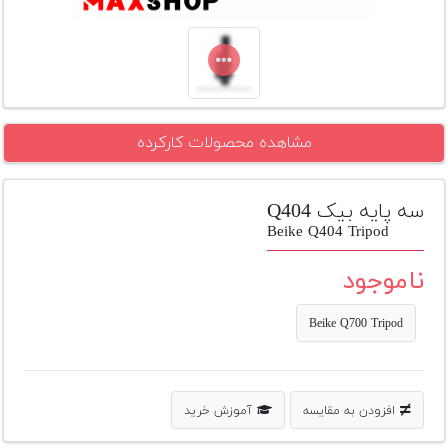
تجهیزات
مکث
پلاس
افزودن
مشاهده محصولات کارکرده
محصول
دست
دوم
سه پایه بیک Q404
لیست
Beike Q404 Tripod
قیمت
دوربین
ناموجود
بله
Beike Q700 Tripod
افزودن به مقایسه
آموزش خرید