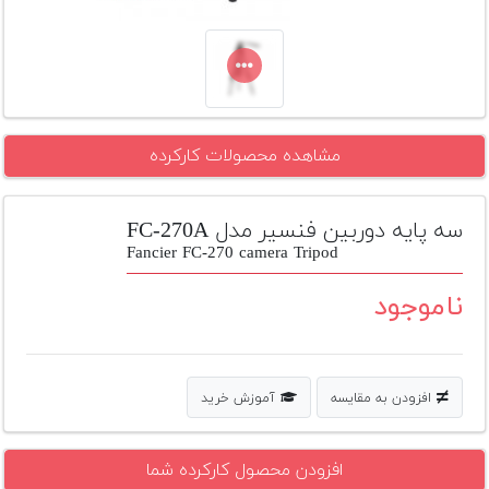
تجهیزات
مکث
پلاس
افزودن
مشاهده محصولات کارکرده
محصول
دست
دوم
سه پایه دوربین فنسیر مدل FC-270A
لیست
Fancier FC-270 camera Tripod
قیمت
دوربین
ناموجود
بله
افزودن به مقایسه
آموزش خرید
افزودن محصول کارکرده شما