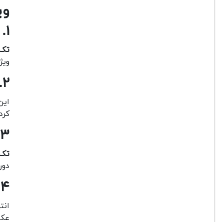
وی
۱. طراحی سبک و قابل حمل
تک 
ویژ
۲. قابلیت تنظیم ارتفاع متغیر
این
کرد
۳. تحمل وزن بالا
تک 
دوربین های
۴. پایه ضد لغزش برای ثبات بیشتر
انت
عکا