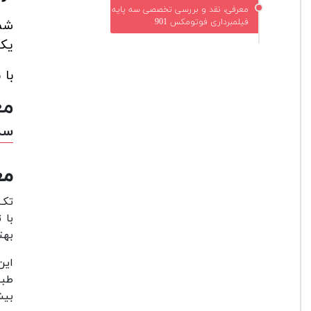
معرفی، نقد و بررسی تخصصی سه پایه
فیلمبرداری فوتومکس 901
شما
یک 
با 
مع
سه 
مع
تک 
با 
بهت
این
طبی
بیش