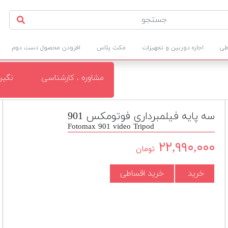
طی
اجاره دوربین و تجهیزات
مکث پلاس
افزودن محصول دست دوم
مشاوره . کارشناسی
نگی
سه پایه فیلمبرداری فوتومکس 901
Fotomax 901 video Tripod
۲۲,۹۹۰,۰۰۰
تومان
خرید
خرید اقساطی