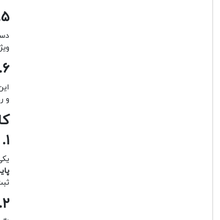
۵. طراحی ارگونومیک و خوش دست
دست
ویژ
۶. قابلیت نصب هد و تجهیزات جانبی
این
و ر
کا
۱. عکاسی ورزشی و رویدادهای زنده
یکی
پایه
ثبت
۲. فیلم برداری حرفه ای و تولید محتوا