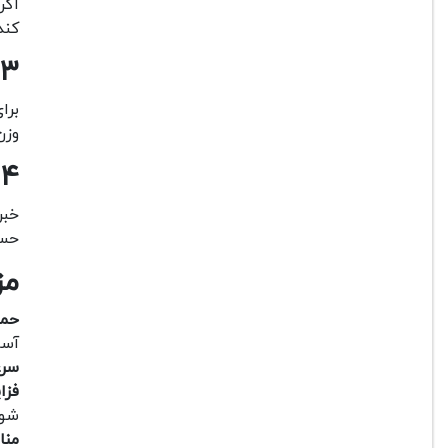
اگر
کند
۳. عکاسی طبیعت و ماجراجویی
برا
وزن
۴. استفاده در عکاسی خبری و مستند
خبر
حسا
مز
حمل
آسا
سرع
فزا
شود
منا