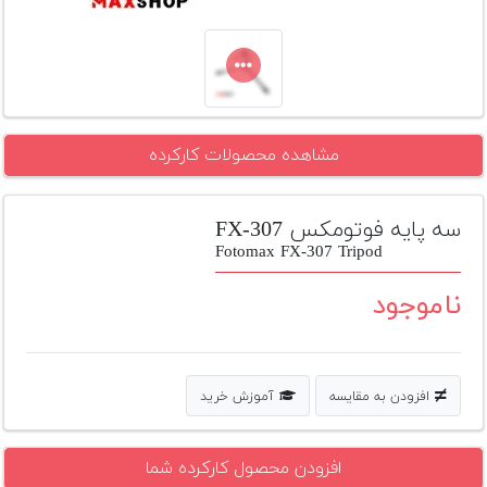
تجهیزات
مکث
پلاس
افزودن
مشاهده محصولات کارکرده
محصول
دست
دوم
سه پایه فوتومکس FX-307
لیست
Fotomax FX-307 Tripod
قیمت
دوربین
ناموجود
بله
افزودن به مقایسه
آموزش خرید
افزودن محصول کارکرده شما