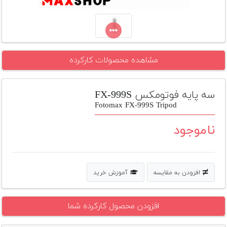
تجهیزات
مکث
پلاس
مشاهده محصولات کارکرده
افزودن
محصول
دست
سه پایه فوتومکس FX-999S
دوم
Fotomax FX-999S Tripod
لیست
ناموجود
قیمت
دوربین
بله
افزودن به مقایسه
آموزش خرید
افزودن محصول کارکرده شما