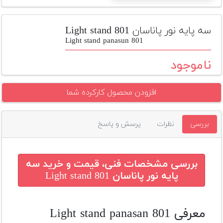
تجهیزات
مکث
سه پایه نور پاناسان Light stand 801
پلاس
Light stand panasun 801
افزودن
ناموجود
محصول
دست
افزودن محصول کارکرده شما
دوم
لیست
بررسی
نظرات
پرسش و پاسخ
قیمت
دوربین
بله
بررسی مشخصات فنی، قیمت و خرید
سه
پایه نور پاناسان Light stand 801
معرفی Light stand panasan 801