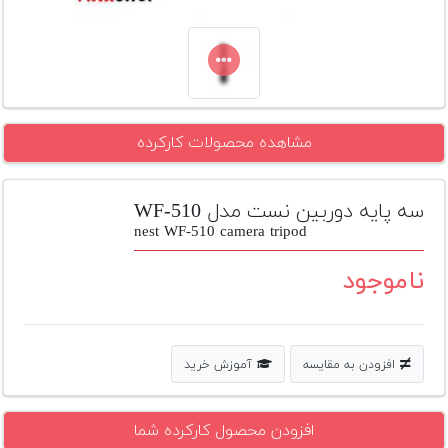
تجهیزات
مکث
پلاس
افزودن
مشاهده محصولات کارکرده
محصول
دست
دوم
سه پايه دوربین نست مدل WF-510
لیست
nest WF-510 camera tripod
قیمت
دوربین
ناموجود
بله
افزودن به مقایسه
آموزش خرید
افزودن محصول کارکرده شما