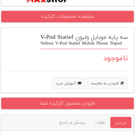
تجهیزات
مشاهده محصولات کارکرده
مکث
پلاس
سه پایه موبایل ولبون V-Pod Statief
افزودن
محصول
Velbon V-Pod Statief Mobile Phone Tripod
دست
دوم
ناموجود
لیست
قیمت
دوربین
افزودن به مقایسه
آموزش خرید
بله
افزودن محصول کارکرده شما
بررسی
نظرات
پرسش و پاسخ