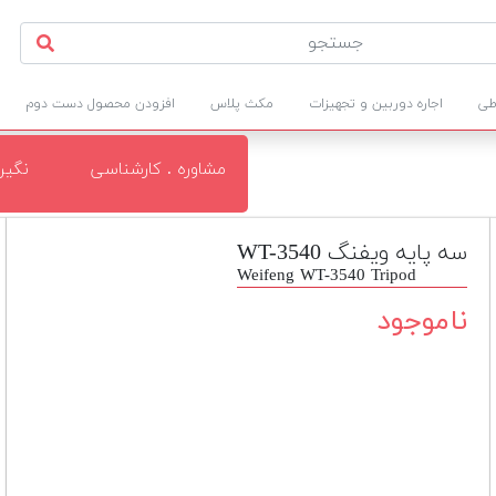
طی
اجاره دوربین و تجهیزات
مکث پلاس
افزودن محصول دست دوم
مشاوره . کارشناسی
نگی
سه پایه ویفنگ WT-3540
Weifeng WT-3540 Tripod
ناموجود