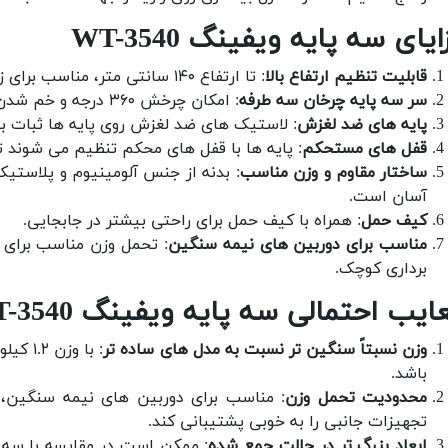
ایای سه پایه ویفینگ WT-3540
قابلیت تنظیم ارتفاع بالا
: تا ارتفاع ۱۴۰ سانتی متر، مناسب برای زوایای مختلف عکاسی.
سر سه پایه چرخان سه طرفه
: امکان چرخش ۳۶۰ درجه و خم شدن تا ۹۰ درجه برای تنظیم دقیق زاویه.
پایه های ضد لغزش
: لاستیک های ضد لغزش روی پایه ها ثبات 
قفل های مستحکم
: پایه ها با قفل های محکم تنظیم می شوند تا 
ساختار مقاوم و وزن مناسب
آسان است.
کیف حمل
: همراه با کیف حمل برای راحتی بیشتر در جابجایی.
مناسب برای دوربین های نیمه سنگین
برداری کوچک.
ایب احتمالی سه پایه ویفینگ WT-3540
وزن نسبتاً سنگین تر نسبت به مدل های ساده تر
: با و
باشد.
محدودیت تحمل وزن
: مناسب برای دوربین های نیمه سنگین،
تجهیزات جانبی را به خوبی پشتیبانی کند.
ابعاد بزرگ تر در حالت جمع شده
: ممکن است در مقایسه با سه 