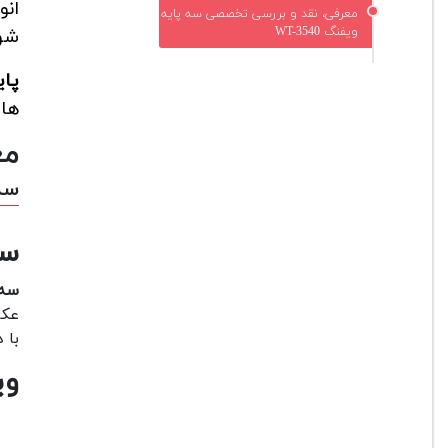
انو
معرفی، نقد و بررسی تخصصی سه پایه
ویفنگ WT-3540
شون
پایه
های
مع
سه پ
سه 
سه 
عکا
با 
وی