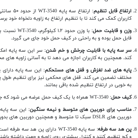
ارتفاع قابل تنظیم
کاربران کمک می کند تا با تنظیم ارتفاع به زاویه دلخواه خود برسن
وزن و قابلیت حمل
: با وزن حدو
قابل حمل بوده و به راحتی در کیف حمل خود جای می گیرد.
سر سه پایه با قابلیت چرخش و خم شدن
کند. همچنین به کاربران اجازه می دهد تا به آسانی زاویه های مخ
پایه های ضد لغزش و قفل های مستحکم
: این سه پایه دارای
مختلف تضمین می کند. قفل های محکمی نیز برای تنظیم طول پا
به خوبی در ارتفاع تنظیم شده باقی بمانند.
کیف حمل
: WT-3540 همراه با یک کیف حمل عرضه می شود که جابجایی آن را ساده تر می کند.
مناسب برای دوربین های متوسط و نیمه سنگین
: این سه پایه 
دوربین های DSLR سبک تا متوسط و همچنین دوربین های بدون آینه و دوربین های فیلم برداری کوچک ایده آل است.
پن هد سه طرفه
: سه پایه WT-3540 دارای پن هد 
و کج تنظیم کنند و کنترل بیشتری روی زاویه و جهت داشته باشند