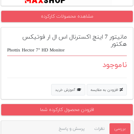
تجهیزات
مشاهده محصولات کارکرده
مکث
پلاس
مانیتور 7 اینچ اکسترنال اس ال ار فوتیکس
افزودن
محصول
هکتور
دست
Phottix Hector 7" HD Monitor
دوم
ناموجود
لیست
قیمت
دوربین
افزودن به مقایسه
آموزش خرید
بله
افزودن محصول کارکرده شما
بررسی
نظرات
پرسش و پاسخ