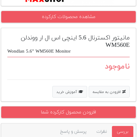
تجهیزات
مشاهده محصولات کارکرده
مکث
پلاس
مانیتور اکسترنال 5.6 اینچی اس ال ار ووندلن
افزودن
محصول
WM560E
دست
Wondlan 5.6" WM560E Monitor
دوم
ناموجود
لیست
قیمت
دوربین
افزودن به مقایسه
آموزش خرید
بله
افزودن محصول کارکرده شما
بررسی
نظرات
پرسش و پاسخ