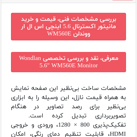
بررسی مشخصات فنی، قیمت و خرید
مانیتور اکسترنال 5.6 اینچی اس ال ار
ووندلن WM560E
معرفی، نقد و بررسی تخصصی
Wondlan
5.6" WM560E Monitor
مشخصات ساخت بی‌نظیر این صفحه نمایش
به همراه قیمت نازل، این وسیله را به ابزاری
بی‌نظیر برای رصد تصاویر در هنگام
تصویر‌برداری تبدیل کرده است.
تفکیک‌پذیری 800 × 1280، ورودی و خروجی
HDMI، قابلیت تنظیم دمای رنگی، امکان