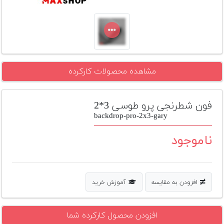
تجهیزات
مکث
پلاس
افزودن
مشاهده محصولات کارکرده
محصول
دست
دوم
فون شطرنجی پرو طوسی 3*2
لیست
backdrop-pro-2x3-gary
قیمت
دوربین
ناموجود
بله
افزودن به مقایسه
آموزش خرید
افزودن محصول کارکرده شما