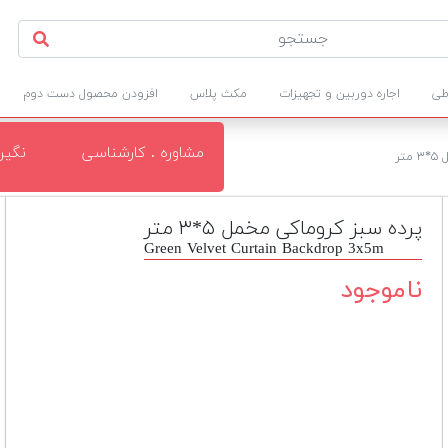
طی
اجاره دوربین و تجهیزات
مکث پلاس
افزودن محصول دست دوم
مشاوره . کارشناسی
نگی
تر
پرده سبز کروماکی مخمل ۵*۳ متر
Green Velvet Curtain Backdrop 3x5m
ناموجود