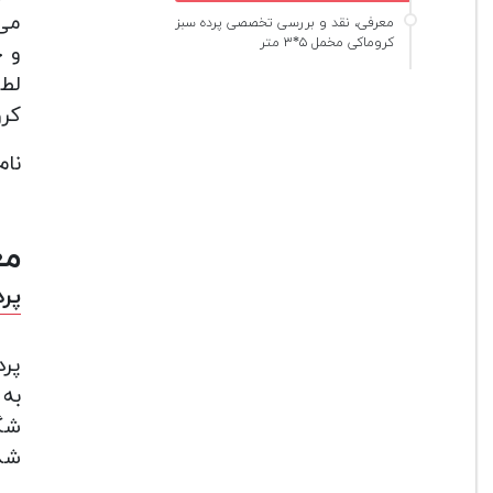
می‌
معرفی، نقد و بررسی تخصصی پرده سبز
کروماکی مخمل ۵*۳ متر
و ح
لطا
کرو
نام
مع
پرد
پرد
شگف
شده