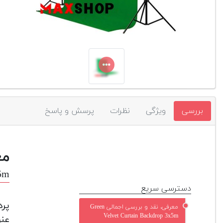
بررسی
ویژگی
نظرات
پرسش و پاسخ
مع
x5m
دسترسی سریع
معرفی، نقد و بررسی اجمالی Green
Velvet Curtain Backdrop 3x5m
عنو