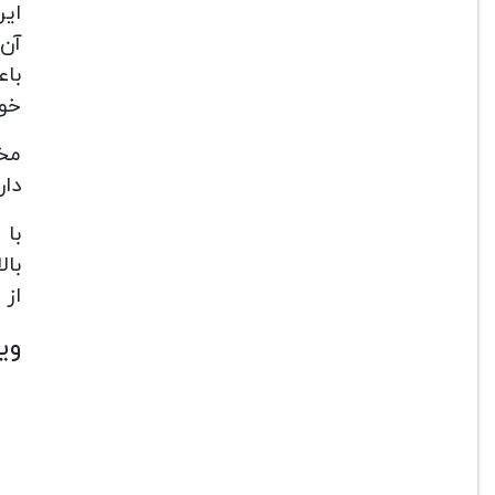
این
آن 
باع
خوا
مخم
دار
با 
بال
از 
وی