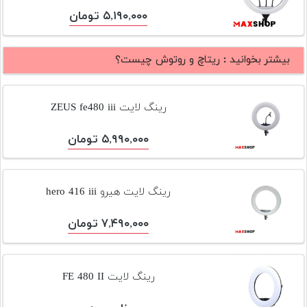
تجهیزات
۵,۱۹۰,۰۰۰ تومان
مکث
پلاس
بیشتر بخوانید :
ریتاچ و روتوش چیست؟
افزودن
محصول
رینگ لایت ZEUS fe480 iii
دست
دوم
۵,۹۹۰,۰۰۰ تومان
لیست
قیمت
دوربین
رینگ لایت هیرو hero 416 iii
بله
۷,۴۹۰,۰۰۰ تومان
رینگ لایت FE 480 II