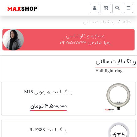
خانه
/
رینگ لایت سالنی
دوربین
و
لنز
مشاوره و کارشناسی
زهرا شفیعی ۰۹۱۲۰۵۰۷۰۴۳
تجهیزات
و
رینگ لایت سالنی
اکسسوری
Hall light ring
بازار
دست
دوم
رینگ لایت هارمونی M18
خرید
۳,۵۰۰,۰۰۰ تومان
اقساطی
اجاره
دوربین
رینگ لایت JL-F388
و