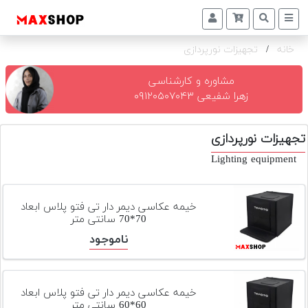
خانه
/
تجهیزات نورپردازی
دوربین
و
لنز
مشاوره و کارشناسی
زهرا شفیعی ۰۹۱۲۰۵۰۷۰۴۳
تجهیزات
و
تجهیزات نورپردازی
اکسسوری
Lighting equipment
بازار
دست
دوم
خیمه عکاسی دیمر دار تی فتو پلاس ابعاد
70*70 سانتی متر
خرید
ناموجود
اقساطی
اجاره
دوربین
خیمه عکاسی دیمر دار تی فتو پلاس ابعاد
و
60*60 سانتی متر