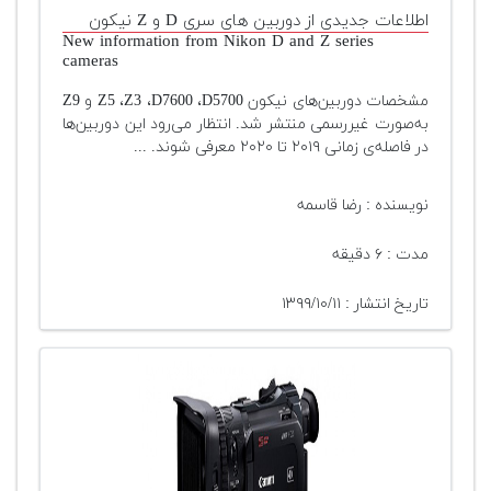
تجهیزات
اطلاعات جدیدی از دوربین های سری D و Z نیکون
New information from Nikon D and Z series
cameras
مکث
پلاس
مشخصات دوربین‌های نیکون Z5 ،Z3 ،D7600 ،D5700 و Z9
به‌صورت غیررسمی منتشر شد. انتظار می‌رود این دوربین‌ها
افزودن
در فاصله‌ی زمانی ۲۰۱۹ تا ۲۰۲۰ معرفی شوند. ...
محصول
دست
دوم
نویسنده : رضا قاسمه
لیست
مدت : ۶ دقیقه
قیمت
دوربین
تاریخ انتشار : ۱۳۹۹/۱۰/۱۱
بله