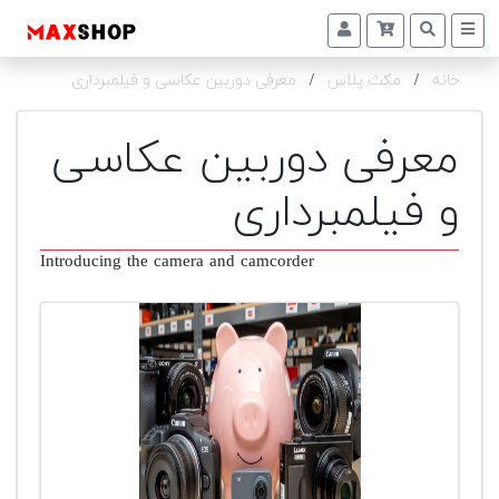
خانه
/
مکث پلاس
/
معرفی دوربین عکاسی و فیلمبرداری
دوربین
و
لنز
معرفی دوربین عکاسی
تجهیزات
و فیلمبرداری
و
اکسسوری
Introducing the camera and camcorder
بازار
دست
دوم
خرید
اقساطی
اجاره
دوربین
و