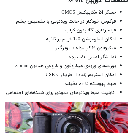
مشخصات دوربین zv-e10
حسگر 24 مگاپیکسل CMOS
فوکوس خودکار در حالت ویدئویی با تشخیص چشم
فیلمبرداری 4K بدون کراپ
امکان اسلوموشن 120 فریم بر ثانیه
میکروفون ۳ کپسوله با نویزگیر
نمایشگر لمسی ۱۸۰ درجه
پورت‌های ورودی میکروفون و خروجی هدفون 3.5mm
امکان استریم زنده از طریق USB-C
ضبط پیوسته تا ۸۰ دقیقه
قابلیت ضبط ویدئوهای عمودی برای شبکه‌های اجتماعی