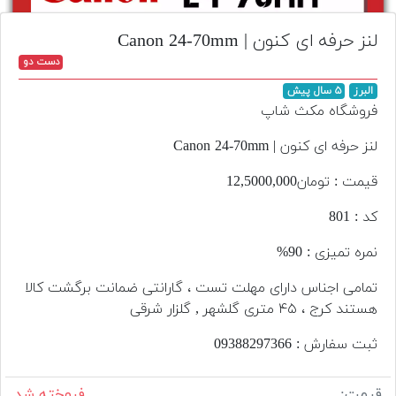
تجهیزات
لنز حرفه ای کنون | Canon 24-70mm
مکث
دست دو
پلاس
البرز
۵ سال پیش
افزودن
فروشگاه مکث شاپ
محصول
دست
لنز حرفه ای کنون | Canon 24-70mm
دوم
قیمت : تومان12,5000,000
لیست
کد : 801
قیمت
دوربین
نمره تمیزی : 90%
بله
تمامی اجناس دارای مهلت تست ، گارانتی ضمانت برگشت کالا
هستند کرج ، ۴۵ متری گلشهر , گلزار شرقی
ثبت سفارش : 09388297366
قیمت:
فروخته شد