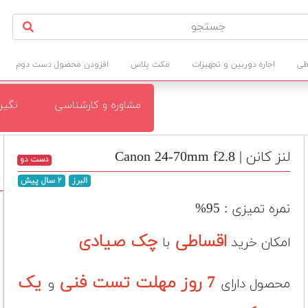
طی
اجاره دوربین و تجهیزات
مکث پلاس
افزودن محصول دست دوم
مشاوره و کارشناسی
نگی
لنز کانن | Canon 24-70mm f2.8
دست دو
د
البرز
۲ سال پیش
نمره تمیزی : 95%
اقساطی
چک صیادی
امکان خرید
با
7 روز مهلت تست فنی
یک
محصول دارای
و