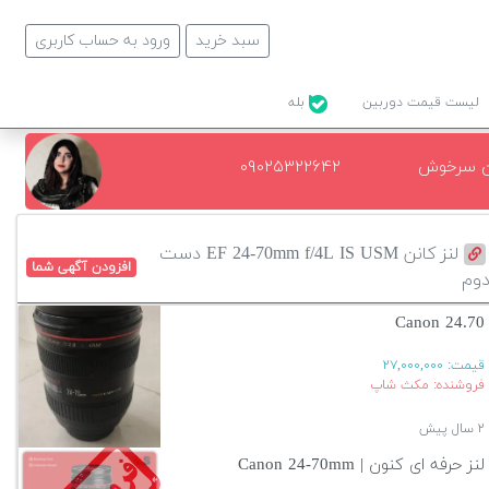
سبد خرید
ورود به حساب کاربری
لیست قیمت دوربین
بله
ن سرخوش
۰۹۰۲۵۳۲۲۶۴۲
لنز کانن EF 24-70mm f/4L IS USM دست
افزودن آگهی شما
وم
Canon 24.70
قیمت:
۲۷,۰۰۰,۰۰۰
فروشنده: مکث شاپ
۲ سال پیش
لنز حرفه ای کنون | Canon 24-70mm