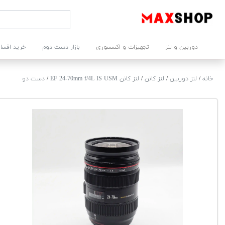
دوربین و لنز
تجهیزات و اکسسوری
بازار دست دوم
خرید اقسا
خانه
/
لنز دوربین
/
لنز کانن
/
لنز کانن EF 24-70mm f/4L IS USM
/
دست دو