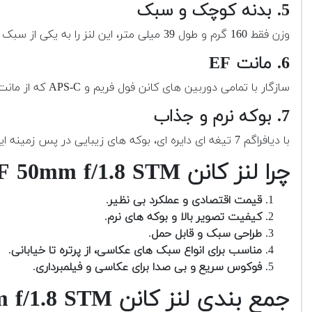
5. بدنه کوچک و سبک
وزن فقط 160 گرم و طول 39 میلی متر، این لنز را به یکی از سبک ترین لنزهای پرایم کانن تبدیل کرده است.
6. مانت EF
سازگار با تمامی دوربین های کانن فول فریم و APS-C که از مانت EF استفاده می کنند.
7. بوکه نرم و جذاب
با دیافراگم 7 تیغه ای دایره ای، بوکه های زیبایی در پس زمینه ایجاد می کند.
چرا لنز کانن EF 50mm f/1.8 STM انتخاب مناسبی است؟
قیمت اقتصادی و عملکرد بی نظیر
.
کیفیت تصویر بالا و بوکه های نرم
.
طراحی سبک و قابل حمل
.
مناسب برای انواع سبک های عکاسی، از پرتره تا خیابانی
.
فوکوس سریع و بی صدا برای عکاسی و فیلمبرداری
.
جمع بندی لنز کانن EF 50mm f/1.8 STM کارکرده