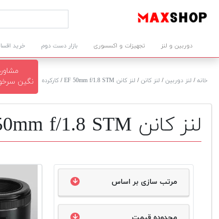
دوربین و لنز
تجهیزات و اکسسوری
بازار دست دوم
خرید اقسا
مشاوره
خانه
/
لنز دوربین
/
لنز کانن
/
لنز کانن EF 50mm f/1.8 STM
/
کارکرده
نگین سرخوش ۲۲۶۴۲
لنز کانن EF 50mm f/1.8 STM دست دوم
مرتب سازی بر اساس
محدوده قیمت