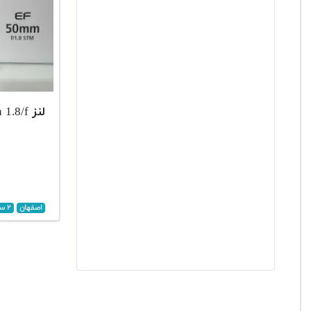
لنز 50mm canon 1.8/f
اصفهان
۲ سال پیش