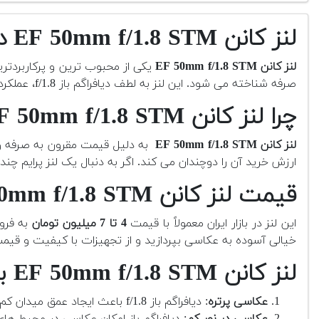
لنز کانن EF 50mm f/1.8 STM دست دوم
لنز کانن EF 50mm f/1.8 STM
یکی از محبوب ترین و پرکاربردتری
صرفه شناخته می شود. این لنز به لطف دیافراگم باز f/1.8، عملکرد فوق العاده ای در نور کم دارد و پس زمینه های نرم و جذاب (بوکه) ایجاد می کند.
چرا لنز کانن EF 50mm f/1.8 STM؟
لنز کانن EF 50mm f/1.8 STM
به دلیل قیمت مقرون به صرفه و 
ارزش خرید آن را دوچندان می کند. اگر به دنبال یک لنز پرایم چن
قیمت لنز کانن EF 50mm f/1.8 STM کارکرده چقدر است؟
این لنز در بازار ایران معمولاً با قیمت
4 تا 7 میلیون تومان
به فرو
خیالی آسوده به عکاسی بپردازید و از تجهیزات با کیفیت و قیم
لنز کانن EF 50mm f/1.8 STM برای چه نوع عکاسی مناسب است؟
عکاسی پرتره
: دیافراگم باز f/1.8 باعث ایجاد عمق میدان کم و بوکه های نرم می شود.
عکاسی در نور کم
: دیافراگم باز امکان عکاسی در محیط های