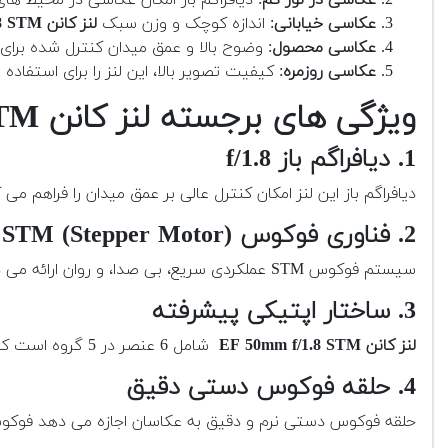
عکاسی خیابانی
: اندازه کوچک و وزن سبک
لنز کانن EF 50mm f/1.8 STM
عکاسی محصول
: وضوح بالا و عمق میدان کنترل شده برا
عکاسی روزمره
: کیفیت تصویر بالا، این لنز را برای استفاده 
ویژگی های برجسته لنز کانن EF 50mm f/1.8 STM
1. دیافراگم باز f/1.8
دیافراگم باز این لنز امکان کنترل عالی بر عمق میدان را فراهم می 
2. فناوری فوکوس STM (Stepper Motor)
سیستم فوکوس STM عملکردی سریع، بی صدا، و روان ارائه می دهد که برای فیلمبرداری و عکاسی بسیار مناسب است.
3. ساختار اپتیکی پیشرفته
لنز کانن EF 50mm f/1.8 STM
شامل 6 عنصر در 5 گروه است که باعث کاهش اعوجاج و بهبود وضوح تصویر می شود.
4. حلقه فوکوس دستی دقیق
حلقه فوکوس دستی نرم و دقیق به عکاسان اجازه می دهد فوکوس