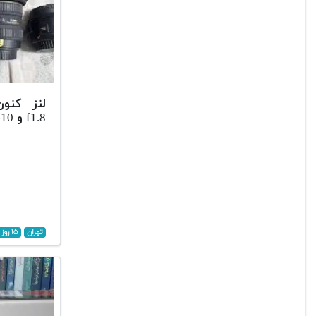
f1.8 و 10-22 و 10-20sigma
تهران
۱۵ روز پیش