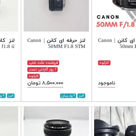
لنز حرفه ای کانن | Canon
لنز حرفه ای کانن | Canon
f1.8 ii
50MM F1.8 STM
50mm 
کارکرده
فروشنده مکث شاپ
7 روز گارانتی تست
کارکرده
ناموجود
۸,۵۰۰,۰۰۰ تومان
البرز
۹ روز پیش
البرز
۹ روز پیش