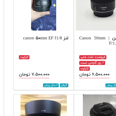
لنز کانن | Canon 50mm
لنز canon ۵۰mm EF f1/8
F/1
فروشنده مکث شاپ
کارکرده
7 روز گارانتی تست
کارکرده
۶,۵۰۰,۰۰۰ تومان
۷,۵۰۰,۰۰۰ تومان
گیلان
۲ سال پیش