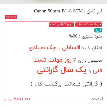
تجهیزات
لنز کانن | Canon 50mm F/1.8 STM
مکث
دست دو
پلاس
فروشنده مکث شاپ
۲ روز گارانتی تست
افزودن
البرز
محصول
نمره تمیزی : 90%
دست
دوم
اقساطی
چک صیادی
امکان خرید
با
لیست
7 روز مهلت تست
قیمت
محصول دارای
دوربین
یک سال گارانتی
فنی
و
بله
( گارانتی ضمانت برگشت کالا )
قیمت:
۶,۵۰۰,۰۰۰
تومان