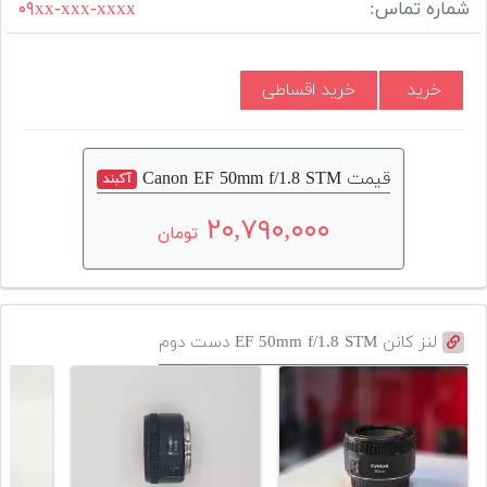
شماره تماس:
۰۹xx-xxx-xxxx
خرید
خرید اقساطی
قیمت Canon EF 50mm f/1.8 STM
آکبند
۲۰,۷۹۰,۰۰۰
تومان
لنز کانن EF 50mm f/1.8 STM دست دوم