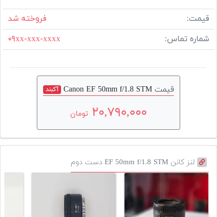
قیمت:
فروخته شد
شماره تماس:
۰۹xx-xxx-xxxx
قیمت Canon EF 50mm f/1.8 STM
آکبند
۲۰,۷۹۰,۰۰۰
تومان
لنز کانن EF 50mm f/1.8 STM دست دوم