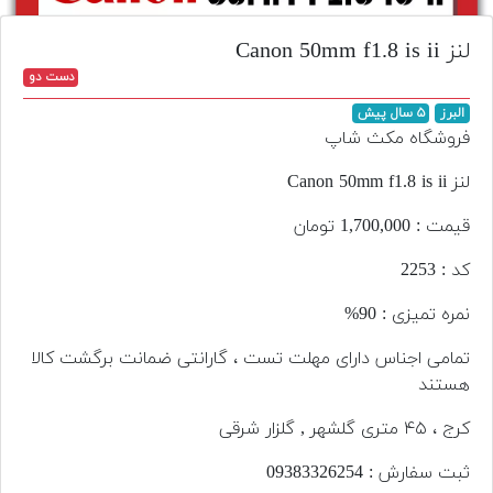
تجهیزات
لنز Canon 50mm f1.8 is ii
مکث
دست دو
پلاس
البرز
۵ سال پیش
افزودن
فروشگاه مکث شاپ
محصول
دست
لنز Canon 50mm f1.8 is ii
دوم
قیمت : 1,700,000 تومان
لیست
کد : 2253
قیمت
دوربین
نمره تمیزی : 90%
بله
تمامی اجناس دارای مهلت تست ، گارانتی ضمانت برگشت کالا
هستند
کرج ، ۴۵ متری گلشهر , گلزار شرقی
ثبت سفارش : 093‌833‌262‌54