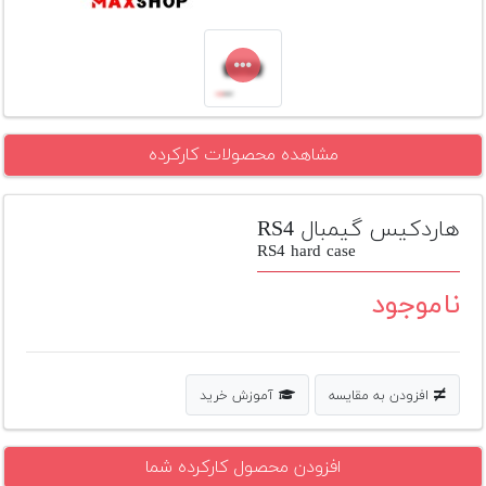
تجهیزات
مکث
پلاس
افزودن
مشاهده محصولات کارکرده
محصول
دست
دوم
هاردکیس گیمبال RS4
لیست
RS4 hard case
قیمت
دوربین
ناموجود
بله
افزودن به مقایسه
آموزش خرید
افزودن محصول کارکرده شما