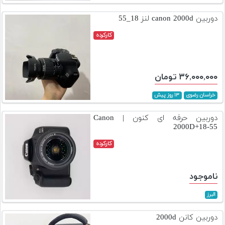
تجهیزات
دوربین canon 2000d لنز 18_55
مکث
کارکرده
پلاس
افزودن
محصول
۳۶,۰۰۰,۰۰۰ تومان
دست
دوم
خراسان رضوی
۱۳ روز پیش
لیست
دوربین حرفه ای کنون | Canon
قیمت
2000D+18-55
دوربین
کارکرده
بله
ناموجود
البرز
دوربین کانن 2000d