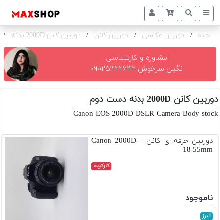
خانه
/
دوربین عکاسی
/
دوربین کانن
/
دوربین کانن 2000D بدنه
/
دوربین
و
لنز
مشاوره و کارشناسی
نگین سرخوش ۰۹۰۲۵۳۲۲۶۴۲
تجهیزات
و
دوربین کانن 2000D بدنه دست دوم
اکسسوری
Canon EOS 2000D DSLR Camera Body stock
بازار
دست
دوربین حرفه ای کانن | Canon 2000D-
دوم
18-55mm
خرید
کارکرده
اقساطی
اجاره
ناموجود
دوربین
و
البرز