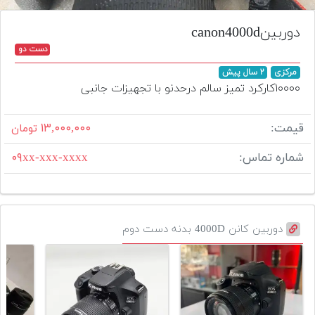
تجهیزات
دوربین‌canon4000d
مکث
دست دو
پلاس
مرکزی
۲ سال پیش
افزودن
۱۰۰۰۰‌کارکرد تمیز سالم درحدنو با تجهیزات‌ جانبی
محصول
دست
قیمت:
۱۳,۰۰۰,۰۰۰
تومان
دوم
شماره تماس:
۰۹xx-xxx-xxxx
لیست
قیمت
دوربین
بله
دوربین کانن 4000D بدنه دست دوم