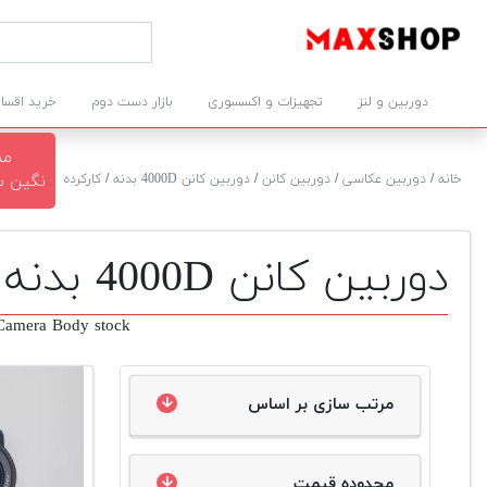
دوربین و لنز
تجهیزات و اکسسوری
بازار دست دوم
خرید اقسا
مش
خانه
/
دوربین عکاسی
/
دوربین کانن
/
دوربین کانن 4000D بدنه
/
کارکرده
نگین سرخوش
دوربین کانن 4000D بدنه دست دوم
amera Body stock
مرتب سازی بر اساس
محدوده قیمت