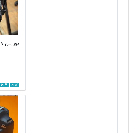
دوربین کانن 00D
تهران
۱۲ روز پیش