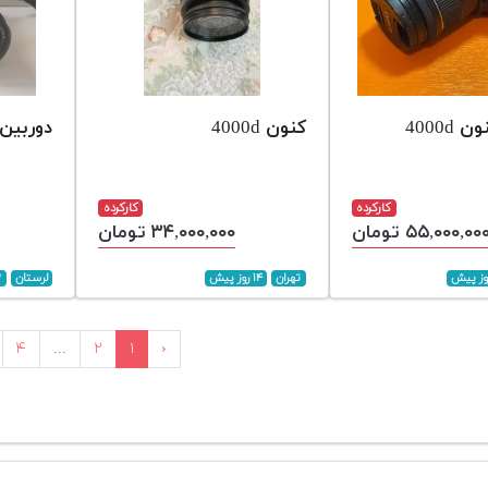
4000d
کنون 4000d
دوربین non 4000d
کارکرده
کارکرده
۵۵,۰۰۰,۰۰ تومان
۳۴,۰۰۰,۰۰۰ تومان
تهران
۱۴ روز پیش
لرستان
۳ 
۴
...
۲
۱
‹