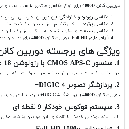
دوربین کانن 4000D
برای انواع عکاسی مبتدی مناسب است و در
عکاسی روزمره و خانوادگی
: این دوربین به راحتی می تواند
عکاسی پرتره
: با امکان تنظیم عمق میدان و کیفیت مناسب
عکاسی طبیعت و سفر
: با توجه به سبک و وزن کم، این د
فیلمبرداری Full HD
:
دوربین کانن 4000D
برای تولید ویدیوهای با کیفیت 1080p مناسب است، هرچند که ویژگی
ویژگی های برجسته دوربین کانن 000D
1. سنسور CMOS APS-C با رزولوشن 18 مگاپیکسل
این سنسور کیفیت خوبی در تولید تصاویر با جزئیات ارائه می 
2. پردازشگر تصویر DIGIC 4+
دوربین کانن 4000D با
پردازشگر DIGIC 4+ سرعت بالای پردازش تصاویر را فراهم می کند و عملکرد مناسبی در شرایط نوری مختلف دارد.
3. سیستم فوکوس خودکار 9 نقطه ای
با سیستم فوکوس خودکار 9 نقطه ای، این دوربین به شما امکان فوکوس دقیق و سریع را در شرایط مختلف فراهم می آورد.
4. فیلمبرداری Full HD 1080p