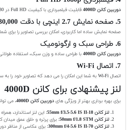
دوربین کانن 4000D
قابلیت فیلمبرداری با کیفیت Full HD در 30 فریم بر ثانیه را داراست که برای تولید محتوای ویدیویی پایه بسیار مناسب است.
5. صفحه نمایش 2.7 اینچی با دقت 230,000 پیکسل
صفحه نمایش ساده اما کاربردی، امکان بررسی تصاویر را برای شما 
6. طراحی سبک و ارگونومیک
دوربین کانن 4000D
با طراحی ساده و وزن سبک، استفاده طولانی
7. اتصال Wi-Fi
اتصال Wi-Fi به شما این امکان را می دهد که تصاویر خود را به سرعت با دستگاه های دیگر به اشتراک بگذارید و از راه دور کنترل کنید.
لنز پیشنهادی برای کانن 4000D
برای بهره برداری بهتر از ویژگی های
دوربین کانن 4000D
، می توا
لنز کانن 18-55mm f/3.5-5.6 IS II
: این لنز استاندارد، همر
لنز کانن 50mm f/1.8 STM
: برای پرتره و خلق عمق میدان کم
لنز کانن 70-300mm f/4-5.6 IS II
: برای عکاسی از مناظر د