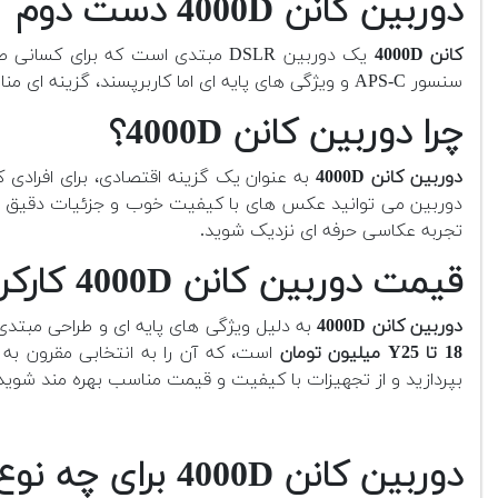
دوربین کانن 4000D دست دوم
کانن 4000D
یک دوربین DSLR مبتدی است که بر
سنسور APS-C و ویژگی های پایه ای اما کاربرپسند، گزینه ای مناسب برای تازه واردها به دنیای عکاسی است. طراحی ساده و سبک آن، استفاده راحت از آن را برای کاربران مبتدی امکان پذیر می سازد.
چرا دوربین کانن 4000D؟
دوربین کانن 4000D
به عنوان یک گزینه اقتصادی، برای افرادی 
تجربه عکاسی حرفه ای نزدیک شوید.
قیمت دوربین کانن 4000D کارکرده چقدر است؟
دوربین کانن 4000D
به دلیل ویژگی های پایه ای و طراحی مبتدی خو
18 تا Y25 میلیون تومان
است، که آن را به انتخابی مقرون به 
بپردازید و از تجهیزات با کیفیت و قیمت مناسب بهره مند شوید
دوربین کانن 4000D برای چه نوع عکاسی و فیلمبرداری مناسب است؟