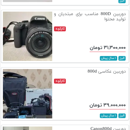
البرز
تجهیزات
دوربین 800D مناسب برای مبتدیان و
مکث
تولید محتوا
پلاس
کارکرده
افزودن
محصول
۳۱,۳۰۰,۰۰۰ تومان
دست
دوم
البرز
۱ سال پیش
لیست
دوربین عکاسی 800d
قیمت
دوربین
کارکرده
بله
۳۹,۰۰۰,۰۰۰ تومان
البرز
۱ سال پیش
دوربین Canon800d