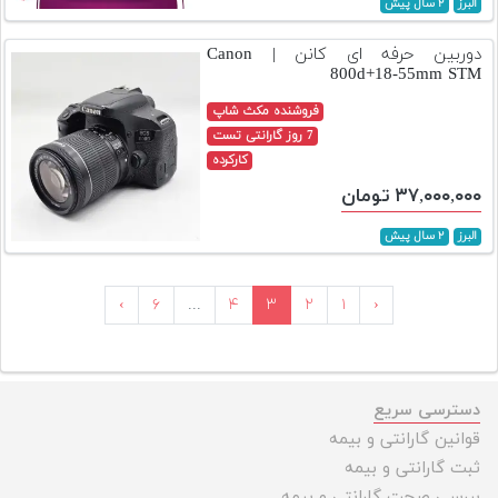
البرز
۲ سال پیش
دوربین حرفه ای کانن | Canon
800d+18-55mm STM
فروشنده مکث شاپ
7 روز گارانتی تست
کارکرده
۳۷,۰۰۰,۰۰۰ تومان
البرز
۲ سال پیش
›
۶
...
۴
۳
۲
۱
‹
دسترسی سریع
قوانین گارانتی و بیمه
ثبت گارانتی و بیمه
بررسی صحت گارانتی و بیمه