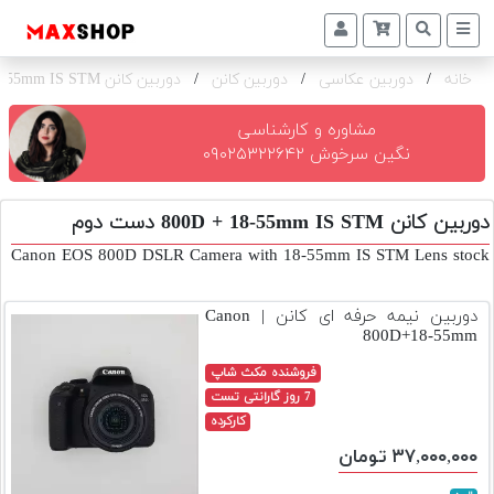
خانه
/
دوربین عکاسی
/
دوربین کانن
/
دوربین کانن 800D + 18-55mm IS STM
دوربین
و
لنز
مشاوره و کارشناسی
نگین سرخوش ۰۹۰۲۵۳۲۲۶۴۲
تجهیزات
و
دوربین کانن 800D + 18-55mm IS STM دست دوم
اکسسوری
Canon EOS 800D DSLR Camera with 18-55mm IS STM Lens stock
بازار
دست
دوربین نیمه حرفه ای کانن | Canon
دوم
800D+18-55mm
خرید
فروشنده مکث شاپ
اقساطی
7 روز گارانتی تست
کارکرده
اجاره
۳۷,۰۰۰,۰۰۰ تومان
دوربین
و