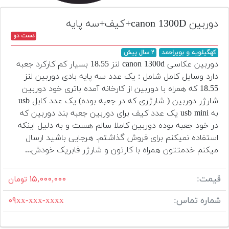
تجهیزات
دوربین canon 1300D+کیف+سه پایه
مکث
دست دو
پلاس
کهگیلویه و بویراحمد
۲ سال پیش
افزودن
دوربین عکاسی canon 1300d لنز 18.55 بسیار کم کارکرد جعبه
محصول
دارد وسایل کامل شامل : یک عدد سه پایه بادی دوربین لنز
دست
18.55 که همراه با دوربین از کارخانه آمده باتری خود دوربین
دوم
شارژر دوربین ( شارژری که در جعبه بوده) یک عدد کابل usb
به usb mini یک عدد کیف برای دوربین جعبه بند دوربین که
لیست
در خود جعبه بوده دوربین کاملا سالم هست و به دلیل اینکه
قیمت
استفاده نمیکنم برای فروش گذاشتم. هرجایی باشید ارسال
دوربین
میکنم خدمتتون همراه با کارتون و شارژر فابریک خودش...
بله
قیمت:
۱۵,۰۰۰,۰۰۰
تومان
شماره تماس:
۰۹xx-xxx-xxxx