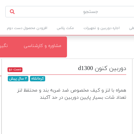
طی
اجاره دوربین و تجهیزات
مکث پلاس
افزودن محصول دست دوم
مشاوره و کارشناسی
نگی
دوربین کنون d1300
دست دو
کرمانشاه
۲ سال پیش
همراه با لنز و کیف مخصوص ضد ضربه بند و محتفظ لنز
تعداد شات بسیار پایین دوربین در حد آکبند