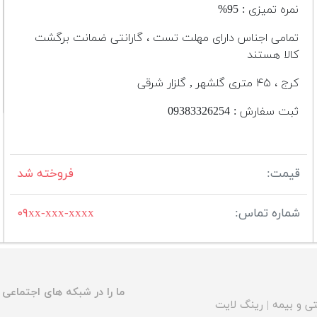
نمره تمیزی : 95%
تمامی اجناس دارای مهلت تست ، گارانتی ضمانت برگشت
کالا هستند
کرج ، ۴۵ متری گلشهر , گلزار شرقی
ثبت سفارش : 09383326254
قیمت:
فروخته شد
شماره تماس:
۰۹xx-xxx-xxxx
ما را در شبکه های اجتماعی د
ی و بیمه
|
رینگ لایت