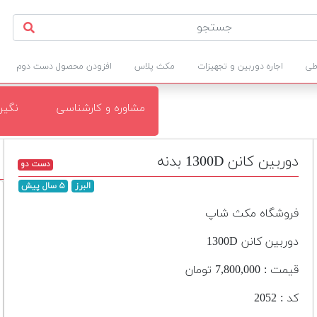
طی
اجاره دوربین و تجهیزات
مکث پلاس
افزودن محصول دست دوم
مشاوره و کارشناسی
نگی
دوربین کانن 1300D بدنه
دست دو
البرز
۵ سال پیش
فروشگاه مکث شاپ
دوربین کانن 1300D
قیمت : 7,800,000 تومان
کد : 2052