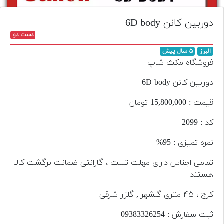
تجهیزات
دوربین کانن 6D body
مکث
دست دو
پلاس
البرز
۵ سال پیش
افزودن
فروشگاه مکث شاپ
محصول
دست
دوربین کانن 6D body
دوم
قیمت : 15,800,000 تومان
لیست
کد : 2099
قیمت
دوربین
نمره تمیزی : 95%
بله
تمامی اجناس دارای مهلت تست ، گارانتی ضمانت برگشت کالا
هستند
کرج ، ۴۵ متری گلشهر , گلزار شرقی
ثبت سفارش : 09383326254