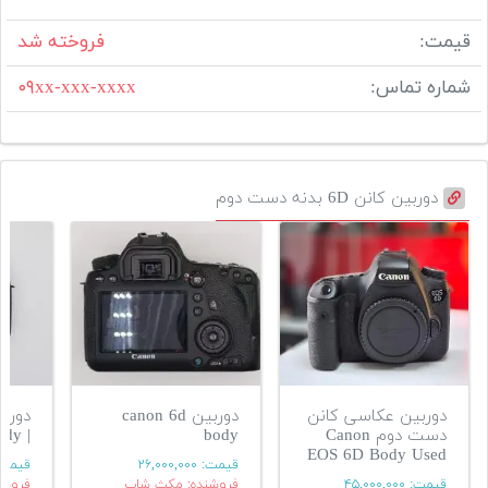
قیمت:
فروخته شد
شماره تماس:
۰۹xx-xxx-xxxx
دوربین کانن 6D بدنه دست دوم
دوربین عکاسی کانن
دوربین canon 6d
دوربی
دست دوم Canon
body
| canon 6D body
EOS 6D Body Used
قیمت:
۲۶,۰۰۰,۰۰۰
قیمت
قیمت:
۴۵,۰۰۰,۰۰۰
فروشنده: مکث شاپ
فروشن