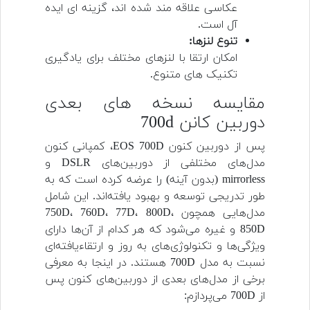
عکاسی علاقه مند شده اند، گزینه ای ایده
آل است.
تنوع لنزها:
امکان ارتقا با لنزهای مختلف برای یادگیری
تکنیک های متنوع.
مقایسه نسخه های بعدی
دوربین کانن 700d
پس از دوربین کنون EOS 700D، کمپانی کنون
مدل‌های مختلفی از دوربین‌های DSLR و
mirrorless (بدون آینه) را عرضه کرده است که به
طور تدریجی توسعه و بهبود یافته‌اند. این شامل
مدل‌هایی همچون 750D، 760D، 77D، 800D،
850D و غیره می‌شود که هر کدام از آن‌ها دارای
ویژگی‌ها و تکنولوژی‌های به روز و ارتقاء‌یافته‌ای
نسبت به مدل 700D هستند. در اینجا به معرفی
برخی از مدل‌های بعدی از دوربین‌های کنون پس
از 700D می‌پردازم: