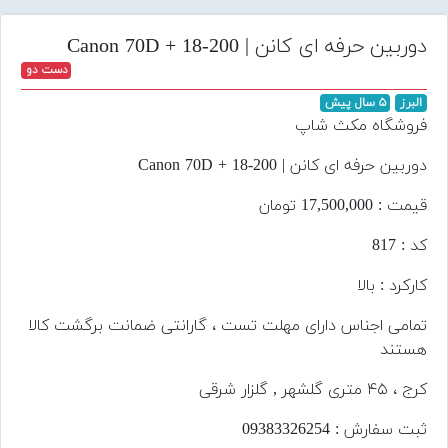
تجهیزات
دوربین حرفه ای کانن | Canon 70D + 18-200
مکث
دست دو
پلاس
البرز
۵ سال پیش
افزودن
فروشگاه مکث شاپ
محصول
دست
دوربین حرفه ای کانن | Canon 70D + 18-200
دوم
قیمت : 17,500,000 تومان
لیست
کد : 817
قیمت
دوربین
کارکرد : بالا
بله
تمامی اجناس دارای مهلت تست ، گارانتی ضمانت برگشت کالا
هستند
کرج ، ۴۵ متری گلشهر , گلزار شرقی
ثبت سفارش : 09383326254