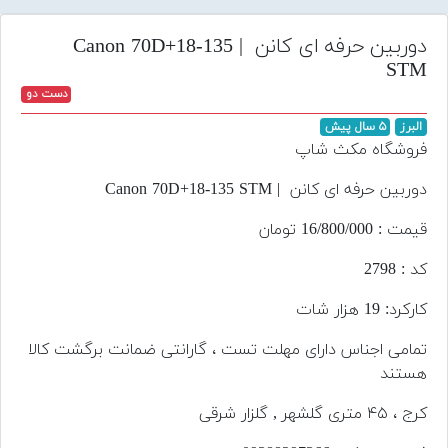
تجهیزات
دوربین حرفه ای کانن | Canon 70D+18-135
مکث
STM
پلاس
دست دو
افزودن
البرز
۵ سال پیش
محصول
فروشگاه مکث شاپ
دست
دوم
دوربین حرفه ای کانن | Canon 70D+18-135 STM
لیست
قیمت : 16/800/000 تومان
قیمت
کد : 2798
دوربین
کارکرد: 19 هزار شات
بله
تمامی اجناس دارای مهلت تست ، گارانتی ضمانت برگشت کالا
هستند
کرج ، ۴۵ متری گلشهر , گلزار شرقی