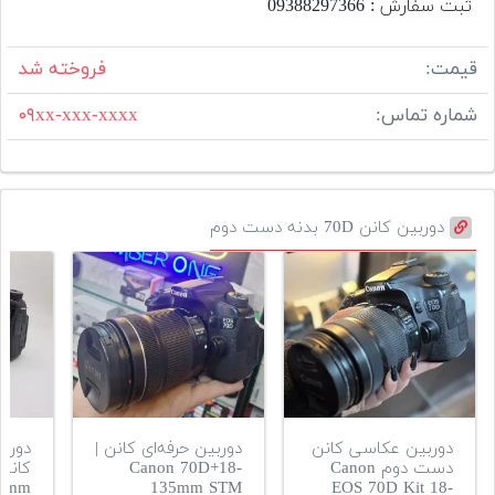
ثبت سفارش : 09388297366
قیمت:
فروخته شد
شماره تماس:
۰۹xx-xxx-xxxx
دوربین کانن 70D بدنه دست دوم
دوربین عکاسی کانن
دوربین حرفه‌ای کانن |
دوربی
دست دوم Canon
Canon 70D+18-
35mm
135mm STM
EOS 70D Kit 18-