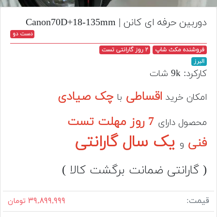
تجهیزات
دوربین حرفه ای کانن | Canon70D+18-135mm
مکث
دست دو
پلاس
فروشنده مکث شاپ
۲ روز گارانتی تست
افزودن
البرز
محصول
کارکرد: 9k شات
دست
دوم
اقساطی
چک صیادی
امکان خرید
با
لیست
7 روز مهلت تست
قیمت
محصول دارای
دوربین
یک سال گارانتی
فنی
و
بله
( گارانتی ضمانت برگشت کالا )
قیمت:
۳۹,۸۹۹,۹۹۹
تومان