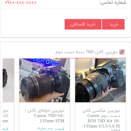
شماره تماس:
۰۹xx-xxx-xxxx
خرید
خرید اقساطی
دوربین کانن 70D بدنه دست دوم
دوربین عکاسی کانن
دوربین حرفه‌ای کانن |
دوربی
دست دوم Canon
Canon 70D+18-
35mm
135mm STM
EOS 70D Kit 18-
135mm f/3.5-5.6 IS
قیمت:
۴۱,۹۰۰,۰۰۰
قیمت