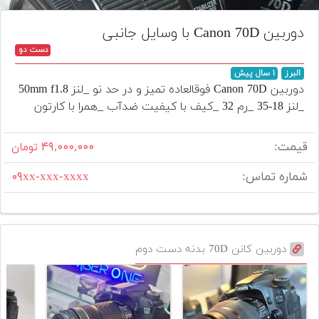
تجهیزات
دوربین Canon 70D با وسایل جانبی
مکث
دست دو
پلاس
البرز
۱ سال پیش
افزودن
دوربین Canon 70D فوقالعاده تمیز و در حد نو _لنز 50mm f1.8
محصول
_لنز 18-35 _رم 32 _کیف با کیفیت ضدآب _همرا با کارتون
دست
دوم
قیمت:
۴۹,۰۰۰,۰۰۰
تومان
لیست
شماره تماس:
۰۹xx-xxx-xxxx
قیمت
دوربین
بله
دوربین کانن 70D بدنه دست دوم