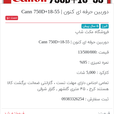
تجهیزات
دوربین حرفه ای کنون | Cann 750D+18-55
مکث
دست دو
پلاس
البرز
۵ سال پیش
افزودن
فروشگاه مکث شاپ
محصول
دست
دوربین حرفه ای کنون | Cann 750D+18-55
دوم
قیمت :13/500/000
لیست
نمره تمیزی : 95%
قیمت
دوربین
کارکرد : 5,000 شات
بله
تمامی اجناس دارای مهلت تست ، گارانتی ضمانت برگشت کالا
هستند کرج ، ۴۵ متری گلشهر , گلزار شرقی
ثبت سفارش : 09383326254
قیمت:
فروخته شد