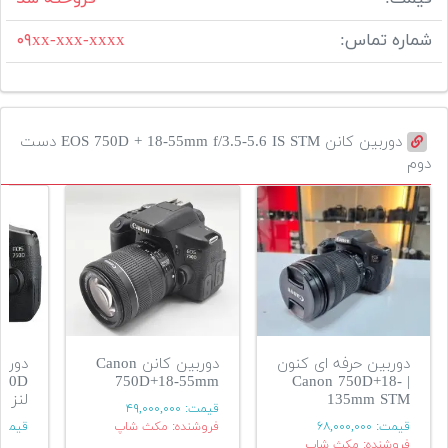
شماره تماس:
۰۹xx-xxx-xxxx
دوربین کانن EOS 750D + 18-55mm f/3.5-5.6 IS STM دست
دوم
دوربین حرفه ای کنون
دوربین کانن Canon
دورب
750D+18-55mm
| Canon 750D+18-
135mm STM
لنز
قیمت:
۴۹,۰۰۰,۰۰۰
قیمت:
۶۸,۰۰۰,۰۰۰
فروشنده: مکث شاپ
قیمت
فروشنده: مکث شاپ